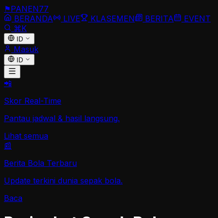
⚑
PANEN
77
BERANDA
LIVE
KLASEMEN
BERITA
EVENT
⌘K
ID
Masuk
ID
📲
Skor Real-Time
Pantau jadwal & hasil langsung.
Lihat semua
📰
Berita Bola Terbaru
Update terkini dunia sepak bola.
Baca