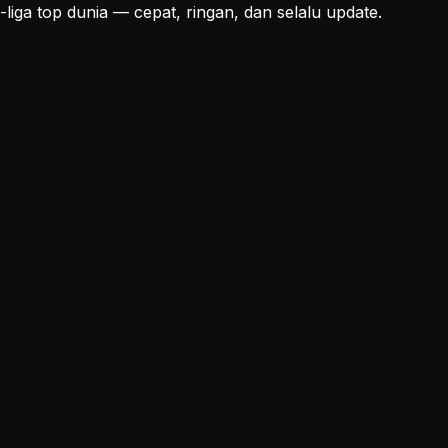
-liga top dunia — cepat, ringan, dan selalu update.