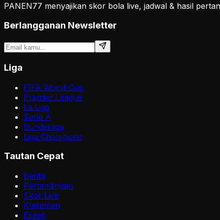
PANEN77 menyajikan skor bola live, jadwal & hasil pertandi
Berlangganan Newsletter
Liga
FIFA World Cup
Premier League
La Liga
Serie A
Bundesliga
Liga Champions
Tautan Cepat
Berita
Pertandingan
Skor Live
Klasemen
Event