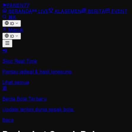
⚑
PANEN
77
BERANDA
LIVE
KLASEMEN
BERITA
EVENT
⌘K
ID
Masuk
ID
📲
Skor Real-Time
Pantau jadwal & hasil langsung.
Lihat semua
📰
Berita Bola Terbaru
Update terkini dunia sepak bola.
Baca