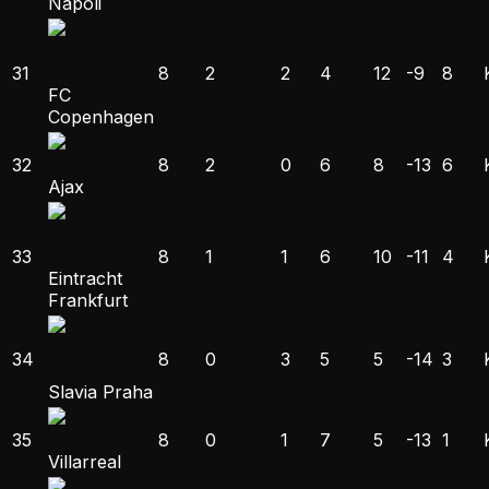
Napoli
31
8
2
2
4
12
-9
8
FC
Copenhagen
32
8
2
0
6
8
-13
6
Ajax
33
8
1
1
6
10
-11
4
Eintracht
Frankfurt
34
8
0
3
5
5
-14
3
Slavia Praha
35
8
0
1
7
5
-13
1
Villarreal