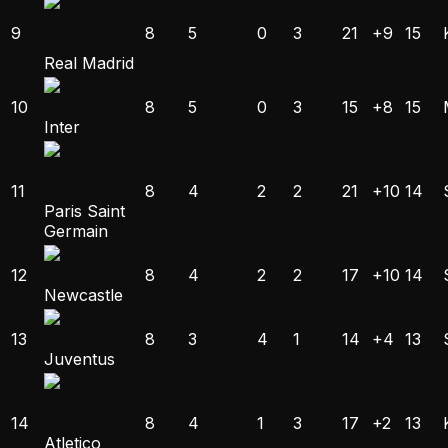
9
8
5
0
3
21
+9
15
Real Madrid
10
8
5
0
3
15
+8
15
Inter
11
8
4
2
2
21
+10
14
Paris Saint
Germain
12
8
4
2
2
17
+10
14
Newcastle
13
8
3
4
1
14
+4
13
Juventus
14
8
4
1
3
17
+2
13
Atletico