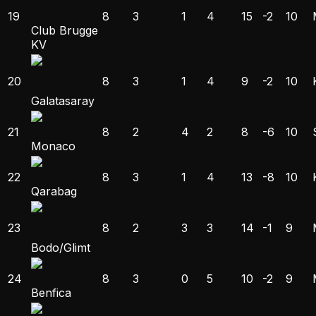
19
8
3
1
4
15
-2
10
Club Brugge
KV
20
8
3
1
4
9
-2
10
Galatasaray
21
8
2
4
2
8
-6
10
Monaco
22
8
3
1
4
13
-8
10
Qarabag
23
8
2
3
3
14
-1
9
Bodo/Glimt
24
8
3
0
5
10
-2
9
Benfica