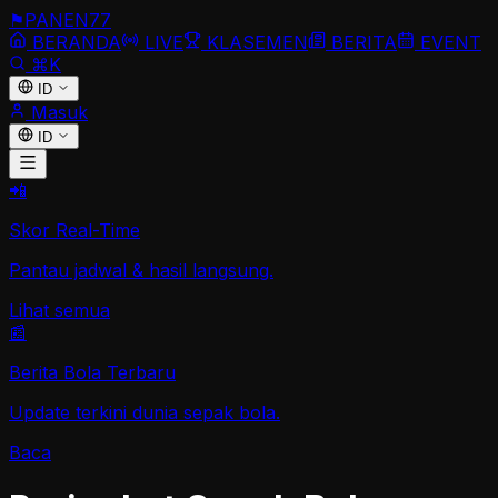
⚑
PANEN
77
BERANDA
LIVE
KLASEMEN
BERITA
EVENT
⌘K
ID
Masuk
ID
📲
Skor Real-Time
Pantau jadwal & hasil langsung.
Lihat semua
📰
Berita Bola Terbaru
Update terkini dunia sepak bola.
Baca