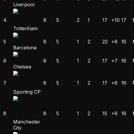
Liverpool
4
8
5
2
1
17
+10
17
Tottenham
5
8
5
1
2
22
+8
16
Barcelona
6
8
5
1
2
17
+7
16
Chelsea
7
8
5
1
2
17
+6
16
Sporting CP
8
8
5
1
2
15
+6
16
Manchester
City