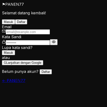
⚑
PANEN
77
Selamat datang kembali!
Masuk
Daftar
Email
Kata Sandi
Lupa kata sandi?
Masuk
atau
G
Lanjutkan dengan Google
Belum punya akun?
Daftar
← PANEN77