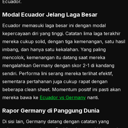
Ecuador.
Modal Ecuador Jelang Laga Besar
Ecuador memasuki laga besar ini dengan modal
kepercayaan diri yang tinggi. Catatan lima laga terakhir
mereka cukup solid, dengan tiga kemenangan, satu hasil
imbang, dan hanya satu kekalahan. Yang paling
mencolok, kemenangan itu datang saat mereka
mengalahkan Germany dengan skor 2-1 di kandang
sendiri. Performa lini serang mereka terlihat efektif,
sementara pertahanan juga cukup rapat dengan
beberapa clean sheet. Momentum positif ini pasti akan
mereka bawa ke
Ecuador vs Germany
nanti.
Rapor Germany di Panggung Dunia
Di sisi lain, Germany datang dengan catatan yang