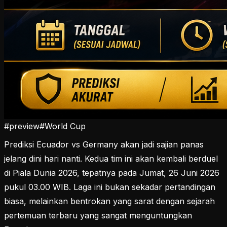
#
preview
#
World Cup
Prediksi Ecuador vs Germany akan jadi sajian panas
jelang dini hari nanti. Kedua tim ini akan kembali berduel
di Piala Dunia 2026, tepatnya pada Jumat, 26 Juni 2026
pukul 03.00 WIB. Laga ini bukan sekadar pertandingan
biasa, melainkan bentrokan yang sarat dengan sejarah
pertemuan terbaru yang sangat menguntungkan