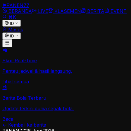
⚑
PANEN
77
BERANDA
LIVE
KLASEMEN
BERITA
EVENT
⌘K
ID
Masuk
ID
📲
Skor Real-Time
Pantau jadwal & hasil langsung.
Lihat semua
📰
Berita Bola Terbaru
Update terkini dunia sepak bola.
Baca
← Kembali ke berita
PANEN77
26 Juni 2026