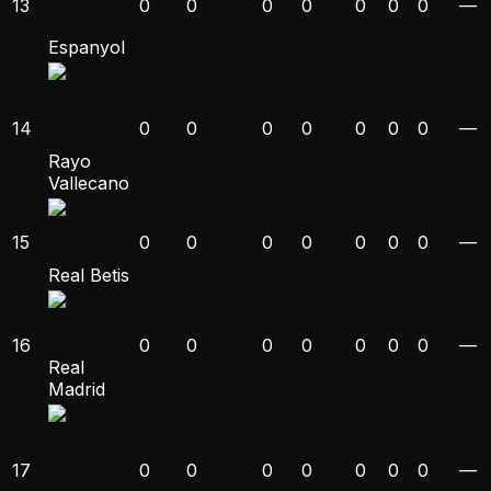
13
0
0
0
0
0
0
0
—
Espanyol
14
0
0
0
0
0
0
0
—
Rayo
Vallecano
15
0
0
0
0
0
0
0
—
Real Betis
16
0
0
0
0
0
0
0
—
Real
Madrid
17
0
0
0
0
0
0
0
—