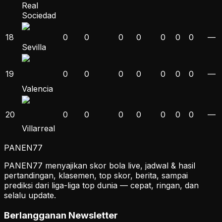
Real
Sociedad
18
0
0
0
0
0
0
0
—
Sevilla
19
0
0
0
0
0
0
0
—
Valencia
20
0
0
0
0
0
0
0
—
Villarreal
PANEN
77
PANEN77 menyajikan skor bola live, jadwal & hasil
pertandingan, klasemen, top skor, berita, sampai
prediksi dari liga-liga top dunia — cepat, ringan, dan
selalu update.
Berlangganan Newsletter