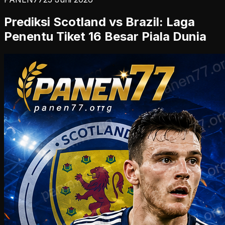
Prediksi Scotland vs Brazil: Laga
Penentu Tiket 16 Besar Piala Dunia