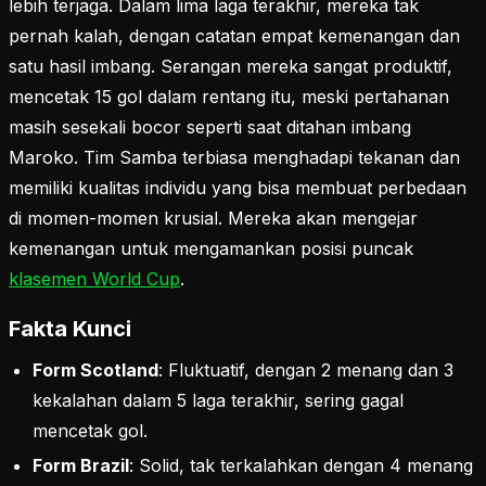
lebih terjaga. Dalam lima laga terakhir, mereka tak
pernah kalah, dengan catatan empat kemenangan dan
satu hasil imbang. Serangan mereka sangat produktif,
mencetak 15 gol dalam rentang itu, meski pertahanan
masih sesekali bocor seperti saat ditahan imbang
Maroko. Tim Samba terbiasa menghadapi tekanan dan
memiliki kualitas individu yang bisa membuat perbedaan
di momen-momen krusial. Mereka akan mengejar
kemenangan untuk mengamankan posisi puncak
klasemen World Cup
.
Fakta Kunci
Form Scotland
: Fluktuatif, dengan 2 menang dan 3
kekalahan dalam 5 laga terakhir, sering gagal
mencetak gol.
Form Brazil
: Solid, tak terkalahkan dengan 4 menang