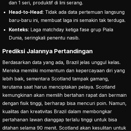
dan 1 seri, produktif di lini serang.
Head-to-Head
: Tidak ada data pertemuan langsung
baru-baru ini, membuat laga ini semakin tak terduga.
Konteks
: Laga matchday ketiga fase grup Piala
Dunia, seringkali penentu nasib.
Prediksi Jalannya Pertandingan
Berdasarkan data yang ada, Brazil jelas unggul kelas.
Mereka memiliki momentum dan kepercayaan diri yang
lebih baik, sementara Scotland tampak gamang,
terutama saat harus menciptakan pelaya. Scotland
kemungkinan akan memilih bertahan rapat dan bermain
dengan fisik tinggi, berharap bisa mencuri poin. Namun,
kualitas dan kreativitas Brazil dalam membongkar
pertahanan lawan dianggap terlalu tinggi untuk bisa
ditahan selama 90 menit. Scotland akan kesulitan untuk