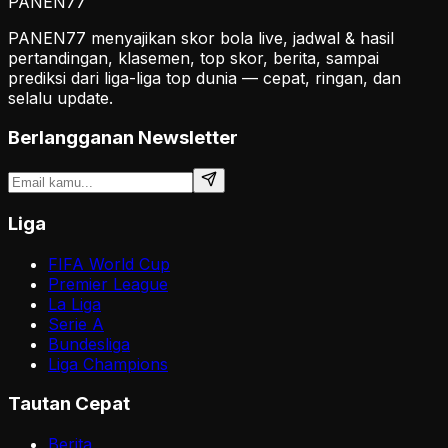
PANEN
77
PANEN77 menyajikan skor bola live, jadwal & hasil
pertandingan, klasemen, top skor, berita, sampai
prediksi dari liga-liga top dunia — cepat, ringan, dan
selalu update.
Berlangganan Newsletter
Liga
FIFA World Cup
Premier League
La Liga
Serie A
Bundesliga
Liga Champions
Tautan Cepat
Berita