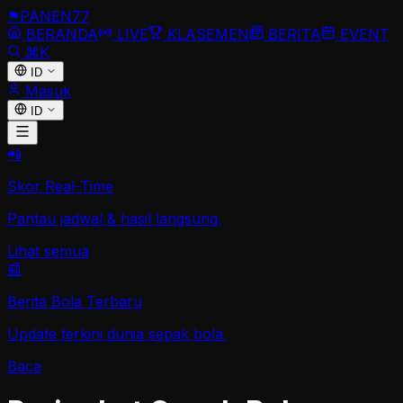
⚑
PANEN
77
BERANDA
LIVE
KLASEMEN
BERITA
EVENT
⌘K
ID
Masuk
ID
📲
Skor Real-Time
Pantau jadwal & hasil langsung.
Lihat semua
📰
Berita Bola Terbaru
Update terkini dunia sepak bola.
Baca