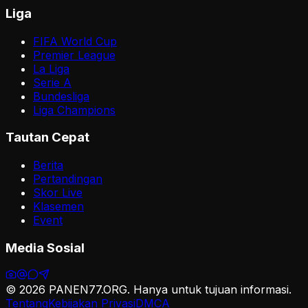
Liga
FIFA World Cup
Premier League
La Liga
Serie A
Bundesliga
Liga Champions
Tautan Cepat
Berita
Pertandingan
Skor Live
Klasemen
Event
Media Sosial
©
2026
PANEN77.ORG
. Hanya untuk tujuan informasi.
Tentang
Kebijakan Privasi
DMCA