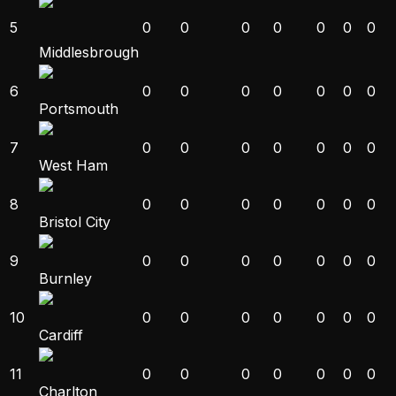
5
0
0
0
0
0
0
0
Middlesbrough
6
0
0
0
0
0
0
0
Portsmouth
7
0
0
0
0
0
0
0
West Ham
8
0
0
0
0
0
0
0
Bristol City
9
0
0
0
0
0
0
0
Burnley
10
0
0
0
0
0
0
0
Cardiff
11
0
0
0
0
0
0
0
Charlton