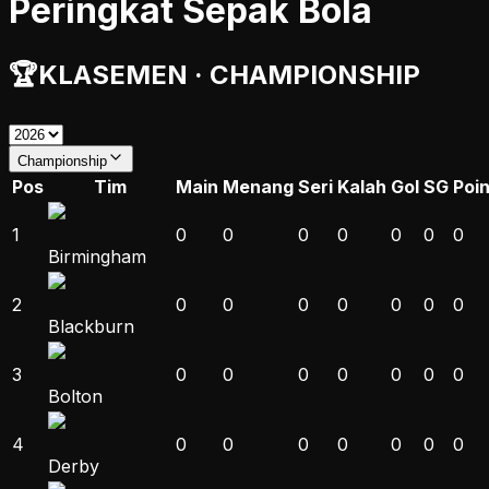
Peringkat Sepak Bola
🏆
KLASEMEN
·
CHAMPIONSHIP
Championship
Pos
Tim
Main
Menang
Seri
Kalah
Gol
SG
Poi
1
0
0
0
0
0
0
0
Birmingham
2
0
0
0
0
0
0
0
Blackburn
3
0
0
0
0
0
0
0
Bolton
4
0
0
0
0
0
0
0
Derby