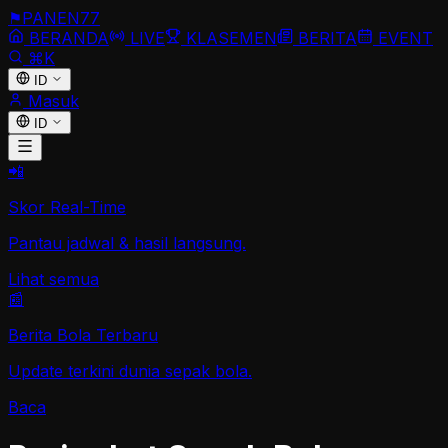
⚑
PANEN
77
BERANDA
LIVE
KLASEMEN
BERITA
EVENT
⌘K
ID
Masuk
ID
📲
Skor Real-Time
Pantau jadwal & hasil langsung.
Lihat semua
📰
Berita Bola Terbaru
Update terkini dunia sepak bola.
Baca