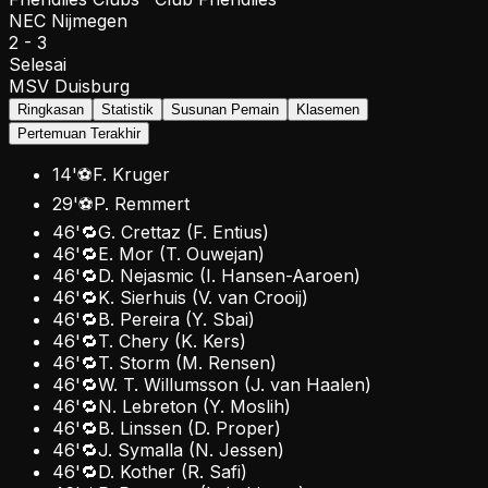
NEC Nijmegen
2
-
3
Selesai
MSV Duisburg
Ringkasan
Statistik
Susunan Pemain
Klasemen
Pertemuan Terakhir
14
'
⚽
F. Kruger
29
'
⚽
P. Remmert
46
'
🔁
G. Crettaz
(
F. Entius
)
46
'
🔁
E. Mor
(
T. Ouwejan
)
46
'
🔁
D. Nejasmic
(
I. Hansen-Aaroen
)
46
'
🔁
K. Sierhuis
(
V. van Crooij
)
46
'
🔁
B. Pereira
(
Y. Sbai
)
46
'
🔁
T. Chery
(
K. Kers
)
46
'
🔁
T. Storm
(
M. Rensen
)
46
'
🔁
W. T. Willumsson
(
J. van Haalen
)
46
'
🔁
N. Lebreton
(
Y. Moslih
)
46
'
🔁
B. Linssen
(
D. Proper
)
46
'
🔁
J. Symalla
(
N. Jessen
)
46
'
🔁
D. Kother
(
R. Safi
)