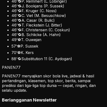
46
'
🔁
P. Remmert
(
L. Lobinger
)
46
'
🔁
J. Bookjans
(
P. Sussek
)
46
'
🔁
F. Kruger
(
C. Noss
)
46
'
🔁
C. Viet
(
M. Besuschkow
)
46
'
🔁
A. Casar
(
R. Bulic
)
46
'
🔁
T. Fleckstein
(
J. Bitter
)
46
'
🔁
F. Christensen
(
C. Coskun
)
46
'
🔁
B. Schlicke
(
A. Hahn
)
49
'
⚽
T. Ouwejan
57
'
⚽
P. Sussek
70
'
⚽
K. Kers
88
'
🔁
Substitution 11
(
C. Aydogan
)
PANEN
77
PANEN77 menyajikan skor bola live, jadwal & hasil
pertandingan, klasemen, top skor, berita, sampai
prediksi dari liga-liga top dunia — cepat, ringan, dan
selalu update.
Berlangganan Newsletter