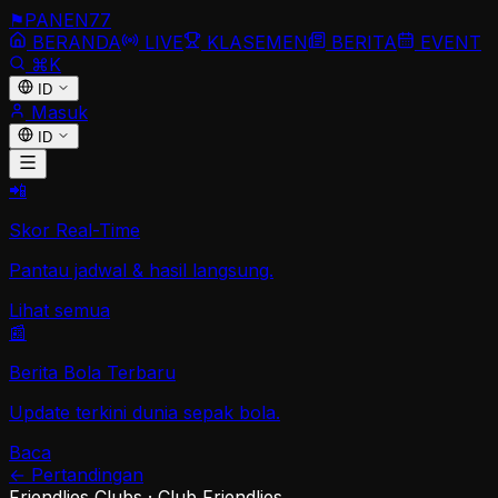
⚑
PANEN
77
BERANDA
LIVE
KLASEMEN
BERITA
EVENT
⌘K
ID
Masuk
ID
📲
Skor Real-Time
Pantau jadwal & hasil langsung.
Lihat semua
📰
Berita Bola Terbaru
Update terkini dunia sepak bola.
Baca
←
Pertandingan
Friendlies Clubs
·
Club Friendlies