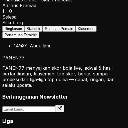
Aarhus Fremad
1
-
0
Selesai
Silkeborg
Ringkasan
Statistik
Susunan Pemain
Klasemen
Pertemuan Terakhir
14
'
⚽
Y. Abdullahi
PANEN
77
PANEN77 menyajikan skor bola live, jadwal & hasil
pertandingan, klasemen, top skor, berita, sampai
prediksi dari liga-liga top dunia — cepat, ringan, dan
selalu update.
Berlangganan Newsletter
Liga