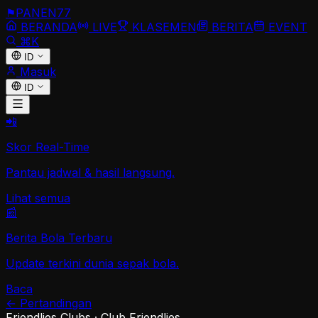
⚑
PANEN
77
BERANDA
LIVE
KLASEMEN
BERITA
EVENT
⌘K
ID
Masuk
ID
📲
Skor Real-Time
Pantau jadwal & hasil langsung.
Lihat semua
📰
Berita Bola Terbaru
Update terkini dunia sepak bola.
Baca
←
Pertandingan
Friendlies Clubs
·
Club Friendlies