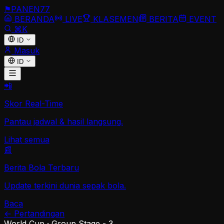
⚑
PANEN
77
BERANDA
LIVE
KLASEMEN
BERITA
EVENT
⌘K
ID
Masuk
ID
📲
Skor Real-Time
Pantau jadwal & hasil langsung.
Lihat semua
📰
Berita Bola Terbaru
Update terkini dunia sepak bola.
Baca
←
Pertandingan
World Cup
·
Group Stage - 3