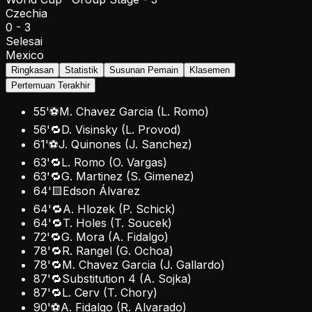
Czechia
0
-
3
Selesai
Mexico
Ringkasan
Statistik
Susunan Pemain
Klasemen
Pertemuan Terakhir
55
'
⚽
M. Chavez Garcia
(
L. Romo
)
56
'
🔁
D. Visinsky
(
L. Provod
)
61
'
⚽
J. Quinones
(
J. Sanchez
)
63
'
🔁
L. Romo
(
O. Vargas
)
63
'
🔁
G. Martinez
(
S. Gimenez
)
64
'
🟨
Edson Álvarez
64
'
🔁
A. Hlozek
(
P. Schick
)
64
'
🔁
T. Holes
(
T. Soucek
)
72
'
🔁
G. Mora
(
A. Fidalgo
)
78
'
🔁
R. Rangel
(
G. Ochoa
)
78
'
🔁
M. Chavez Garcia
(
J. Gallardo
)
87
'
🔁
Substitution 4
(
A. Sojka
)
87
'
🔁
L. Cerv
(
T. Chory
)
90
'
⚽
A. Fidalgo
(
R. Alvarado
)