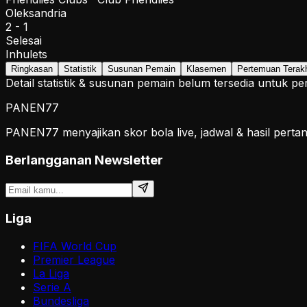
Oleksandria
2
-
1
Selesai
Inhulets
Ringkasan
Statistik
Susunan Pemain
Klasemen
Pertemuan Terakh
Detail statistik & susunan pemain belum tersedia untuk per
PANEN
77
PANEN77 menyajikan skor bola live, jadwal & hasil pertandi
Berlangganan Newsletter
Liga
FIFA World Cup
Premier League
La Liga
Serie A
Bundesliga