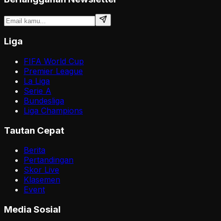
Liga
FIFA World Cup
Premier League
La Liga
Serie A
Bundesliga
Liga Champions
Tautan Cepat
Berita
Pertandingan
Skor Live
Klasemen
Event
Media Sosial