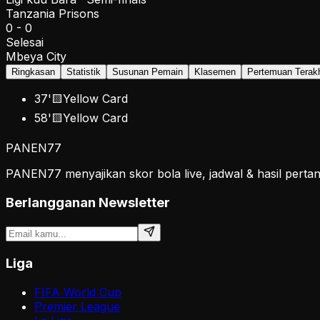
Tanzania Prisons
0
-
0
Selesai
Mbeya City
Ringkasan
Statistik
Susunan Pemain
Klasemen
Pertemuan Terakh
37
'
🟨
Yellow Card
58
'
🟨
Yellow Card
PANEN
77
PANEN77 menyajikan skor bola live, jadwal & hasil pertandi
Berlangganan Newsletter
Liga
FIFA World Cup
Premier League