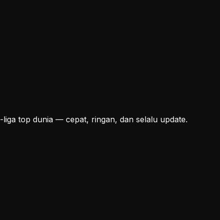
-liga top dunia — cepat, ringan, dan selalu update.