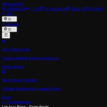
⚑
PANEN
77
BERANDA
LIVE
KLASEMEN
BERITA
EVENT
⌘K
ID
Masuk
ID
📲
Skor Real-Time
Pantau jadwal & hasil langsung.
Lihat semua
📰
Berita Bola Terbaru
Update terkini dunia sepak bola.
Baca
←
Pertandingan
Ligi kuu Bara
·
Semi-finals