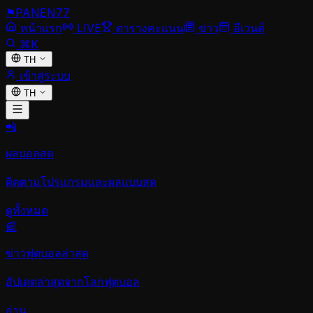
⚑
PANEN
77
หน้าแรก
LIVE
ตารางคะแนน
ข่าว
อีเวนต์
⌘K
TH
เข้าสู่ระบบ
TH
📲
ผลบอลสด
ติดตามโปรแกรมและผลแบบสด
ดูทั้งหมด
📰
ข่าวฟุตบอลล่าสุด
อัปเดตล่าสุดจากโลกฟุตบอล
อ่าน