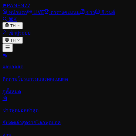
⚑
PANEN
77
หน้าแรก
LIVE
ตารางคะแนน
ข่าว
อีเวนต์
⌘K
TH
เข้าสู่ระบบ
TH
📲
ผลบอลสด
ติดตามโปรแกรมและผลแบบสด
ดูทั้งหมด
📰
ข่าวฟุตบอลล่าสุด
อัปเดตล่าสุดจากโลกฟุตบอล
อ่าน