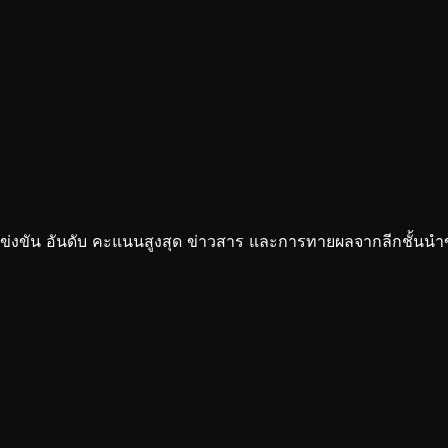
ัน อันดับ คะแนนสูงสุด ข่าวสาร และการทายผลจากลีกชั้นนำขอ