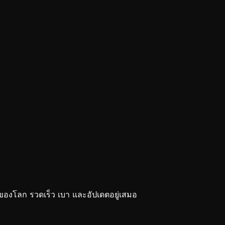
งโลก รวดเร็ว เบา และอัปเดตอยู่เสมอ