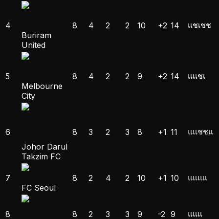
แ
ช
เ
ช
ช
4
8
4
2
2
10
+2
14
Buriram
United
แ
เ
เ
ช
เ
5
8
4
2
2
9
+2
14
Melbourne
City
แ
แ
ช
ช
แ
6
8
3
2
3
8
+1
11
Johor Darul
Takzim FC
แ
แ
เ
แ
เ
7
8
2
4
2
10
+1
10
FC Seoul
แ
เ
เ
เ
เ
8
8
2
3
3
9
-2
9