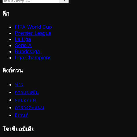
ลีก
FIFA World Cup
Premier League
La Liga
Serie A
Bundesliga
Liga Champions
ลิงก์ด่วน
ข่าว
การแข่งขัน
ผลบอลสด
ตารางคะแนน
อีเวนต์
โซเชียลมีเดีย