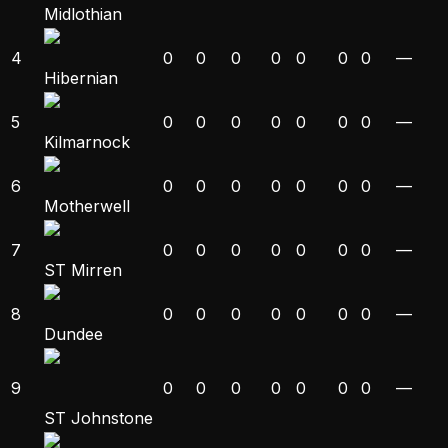
Midlothian
4
0
0
0
0
0
0
0
—
Hibernian
5
0
0
0
0
0
0
0
—
Kilmarnock
6
0
0
0
0
0
0
0
—
Motherwell
7
0
0
0
0
0
0
0
—
ST Mirren
8
0
0
0
0
0
0
0
—
Dundee
9
0
0
0
0
0
0
0
—
ST Johnstone