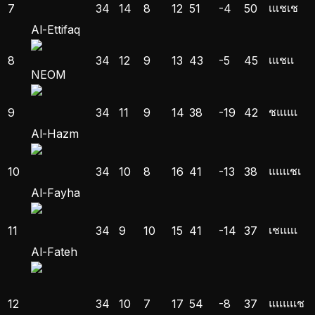
เ
แ
ช
เ
ช
7
34
14
8
12
51
-4
50
Al-Ettifaq
เ
แ
ช
เ
เ
8
34
12
9
13
43
-5
45
NEOM
ช
แ
เ
แ
เ
9
34
11
9
14
38
-19
42
Al-Hazm
แ
แ
แ
ช
เ
10
34
10
8
16
41
-13
38
Al-Fayha
เ
ช
แ
แ
เ
11
34
9
10
15
41
-14
37
Al-Fateh
แ
แ
แ
แ
ช
12
34
10
7
17
54
-8
37