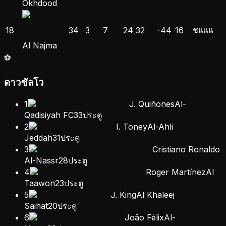
Okhdood
ช
แ
เ
เ
แ
18
34
3
7
24
32
-44
16
Al Najma
⚽
ดาวซัลโว
1
J. Quiñones
Al-
Qadisiyah FC
33
ประตู
2
I. Toney
Al-Ahli
Jeddah
31
ประตู
3
Cristiano Ronaldo
Al-Nassr
28
ประตู
4
Roger Martínez
Al
Taawon
23
ประตู
5
J. King
Al Khaleej
Saihat
20
ประตู
6
João Félix
Al-