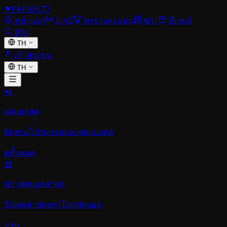
⚑
PANEN
77
หน้าแรก
LIVE
ตารางคะแนน
ข่าว
อีเวนต์
⌘K
TH
เข้าสู่ระบบ
TH
📲
ผลบอลสด
ติดตามโปรแกรมและผลแบบสด
ดูทั้งหมด
📰
ข่าวฟุตบอลล่าสุด
อัปเดตล่าสุดจากโลกฟุตบอล
อ่าน