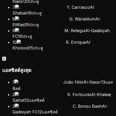
Nassr
20
ประตู
7
Y. Carrasco
Al
Shabab
18
ประตู
8
G. Wijnaldum
Al-
Ettifaq
16
ประตู
9
M. Retegui
Al-Qadisiyah
FC
16
ประตู
10
R. Enrique
Al
Kholood
15
ประตู
🅰️
แอสซิสต์สูงสุด
1
João Félix
Al-Nassr
13
แอส
ซิสต์
2
K. Fortounis
Al Khaleej
Saihat
12
แอสซิสต์
3
C. Bonsu Baah
Al-
Qadisiyah FC
12
แอสซิสต์