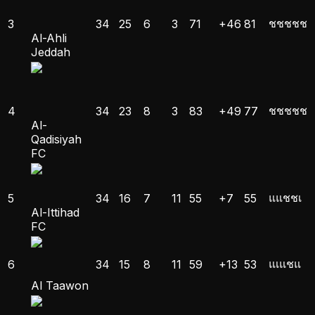
ช
ช
ช
ช
ช
3
34
25
6
3
71
+46
81
Al-Ahli
Jeddah
ช
ช
ช
ช
ช
4
34
23
8
3
83
+49
77
Al-
Qadisiyah
FC
แ
แ
ช
ช
เ
5
34
16
7
11
55
+7
55
Al-Ittihad
FC
แ
เ
แ
ช
แ
6
34
15
8
11
59
+13
53
Al Taawon