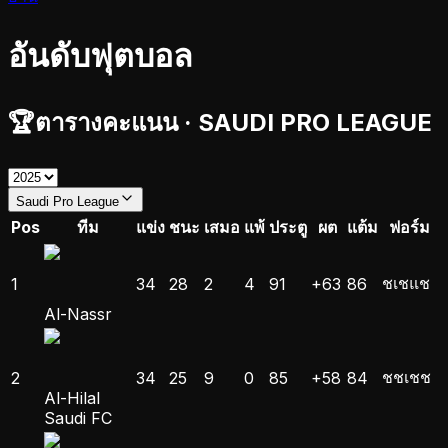
อันดับฟุตบอล
🏆
ตารางคะแนน
·
SAUDI PRO LEAGUE
Saudi Pro League
Pos
ทีม
แข่ง
ชนะ
เสมอ
แพ้
ประตู
ผต
แต้ม
ฟอร์ม
ช
เ
ช
แ
ช
1
34
28
2
4
91
+63
86
Al-Nassr
ช
ช
เ
ช
ช
2
34
25
9
0
85
+58
84
Al-Hilal
Saudi FC