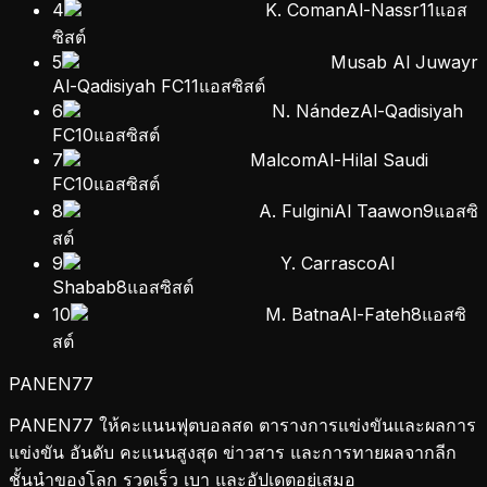
4
K. Coman
Al-Nassr
11
แอส
ซิสต์
5
Musab Al Juwayr
Al-Qadisiyah FC
11
แอสซิสต์
6
N. Nández
Al-Qadisiyah
FC
10
แอสซิสต์
7
Malcom
Al-Hilal Saudi
FC
10
แอสซิสต์
8
A. Fulgini
Al Taawon
9
แอสซิ
สต์
9
Y. Carrasco
Al
Shabab
8
แอสซิสต์
10
M. Batna
Al-Fateh
8
แอสซิ
สต์
PANEN
77
PANEN77 ให้คะแนนฟุตบอลสด ตารางการแข่งขันและผลการ
แข่งขัน อันดับ คะแนนสูงสุด ข่าวสาร และการทายผลจากลีก
ชั้นนำของโลก รวดเร็ว เบา และอัปเดตอยู่เสมอ