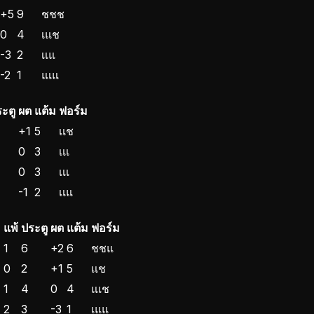
+5
9
ช
ช
ช
0
4
เ
แ
ช
-3
2
เ
เ
แ
-2
1
แ
เ
แ
ะตู
ผต
แต้ม
ฟอร์ม
+1
5
เ
เ
ช
0
3
เ
เ
เ
0
3
เ
เ
เ
-1
2
เ
เ
แ
อ
แพ้
ประตู
ผต
แต้ม
ฟอร์ม
1
6
+2
6
ช
ช
แ
0
2
+1
5
เ
เ
ช
1
4
0
4
แ
เ
ช
2
3
-3
1
เ
แ
แ