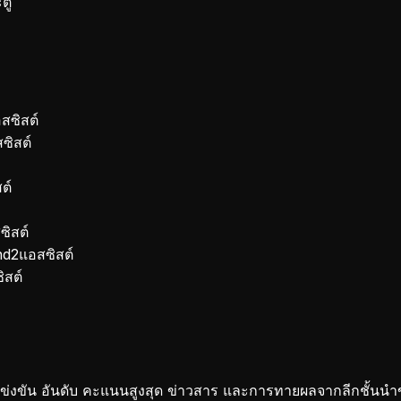
ตู
สซิสต์
ซิสต์
ต์
ซิสต์
nd
2
แอสซิสต์
ิสต์
ัน อันดับ คะแนนสูงสุด ข่าวสาร และการทายผลจากลีกชั้นนำขอ