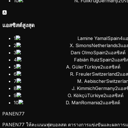
10
N. Füllkrug
Germany
2
ประ
🅰️
แอสซิสต์สูงสุด
1
Lamine Yamal
Spain
4
แอ
2
X. Simons
Netherlands
3
แอส
3
Dani Olmo
Spain
2
แอสซิสต์
4
Fabián Ruiz
Spain
2
แอสซิส
5
A. Güler
Türkiye
2
แอสซิสต์
6
R. Freuler
Switzerland
2
แอส
7
M. Aebischer
Switzerla
8
J. Kimmich
Germany
2
แอสซ
9
O. Kökçü
Türkiye
2
แอสซิสต์
10
D. Man
Romania
2
แอสซิสต์
PANEN
77
PANEN77 ให้คะแนนฟุตบอลสด ตารางการแข่งขันและผลการแข่งข