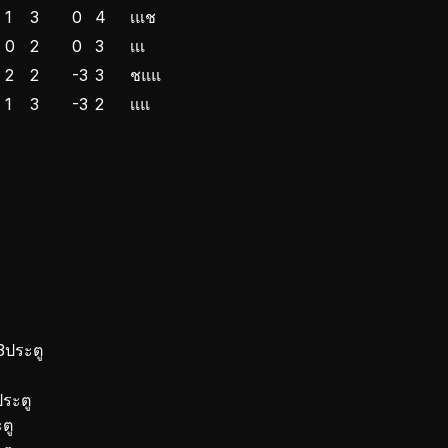
1
3
0
4
เ
แ
ช
0
2
0
3
เ
เ
เ
2
2
-3
3
ช
แ
แ
1
3
-3
2
เ
เ
แ
3
ประตู
ประตู
ตู