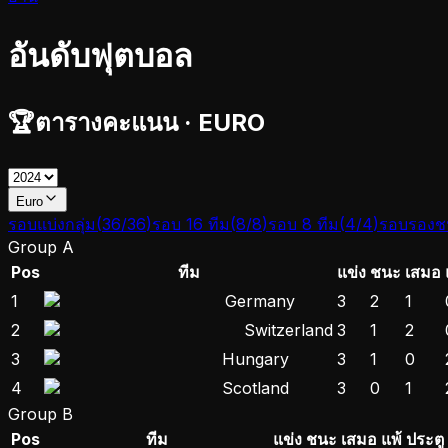
อันดับฟุตบอล
🏆
ตารางคะแนน
·
EURO
Euro
รอบแบ่งกลุ่ม
(
36
/
36
)
รอบ 16 ทีม
(
8
/
8
)
รอบ 8 ทีม
(
4
/
4
)
รอบรองชน
Group A
Pos
ทีม
แข่ง
ชนะ
เสมอ
1
Germany
3
2
1
2
Switzerland
3
1
2
3
Hungary
3
1
0
4
Scotland
3
0
1
Group B
Pos
ทีม
แข่ง
ชนะ
เสมอ
แพ้
ประตู