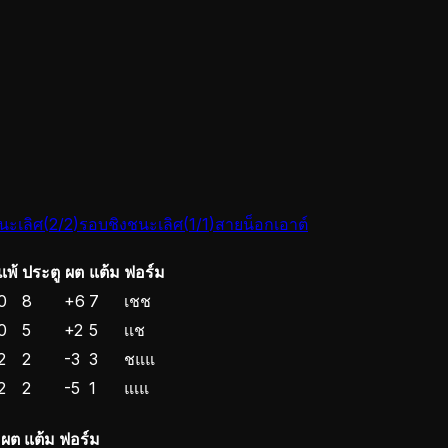
ะเลิศ
(
2
/
2
)
รอบชิงชนะเลิศ
(
1
/
1
)
สายน็อกเอาต์
แพ้
ประตู
ผต
แต้ม
ฟอร์ม
0
8
+6
7
เ
ช
ช
0
5
+2
5
เ
เ
ช
2
2
-3
3
ช
แ
แ
2
2
-5
1
แ
เ
แ
ผต
แต้ม
ฟอร์ม