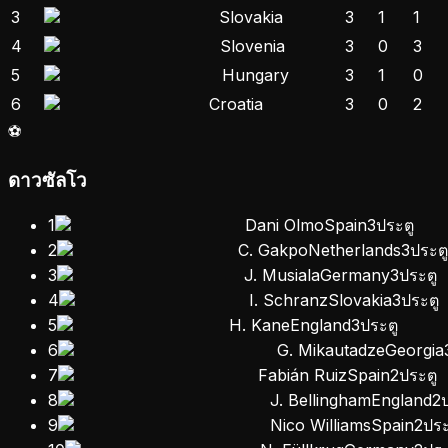
3
Slovakia
3
1
1
4
Slovenia
3
0
3
5
Hungary
3
1
0
6
Croatia
3
0
2
⚽
ดาวซัลโว
1
Dani Olmo
Spain
3
ประตู
2
C. Gakpo
Netherlands
3
ประตู
3
J. Musiala
Germany
3
ประตู
4
I. Schranz
Slovakia
3
ประตู
5
H. Kane
England
3
ประตู
6
G. Mikautadze
Georgia
7
Fabián Ruiz
Spain
2
ประตู
8
J. Bellingham
England
2
9
Nico Williams
Spain
2
ประ