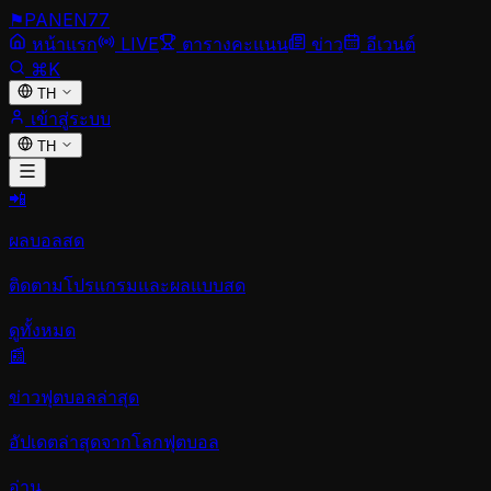
⚑
PANEN
77
หน้าแรก
LIVE
ตารางคะแนน
ข่าว
อีเวนต์
⌘K
TH
เข้าสู่ระบบ
TH
📲
ผลบอลสด
ติดตามโปรแกรมและผลแบบสด
ดูทั้งหมด
📰
ข่าวฟุตบอลล่าสุด
อัปเดตล่าสุดจากโลกฟุตบอล
อ่าน