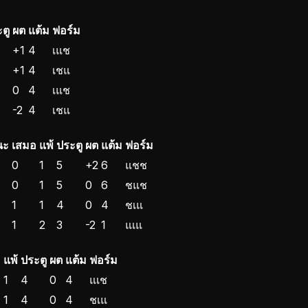
ตู
ผต
แต้ม
ฟอร์ม
+1
4
เ
แ
ช
+1
4
เ
ช
แ
0
4
เ
แ
ช
-2
4
เ
ช
แ
นะ
เสมอ
แพ้
ประตู
ผต
แต้ม
ฟอร์ม
0
1
5
+2
6
แ
ช
ช
0
1
5
0
6
ช
แ
ช
1
1
4
0
4
ช
เ
แ
1
2
3
-2
1
แ
เ
แ
อ
แพ้
ประตู
ผต
แต้ม
ฟอร์ม
1
4
0
4
แ
เ
ช
1
4
0
4
ช
เ
แ