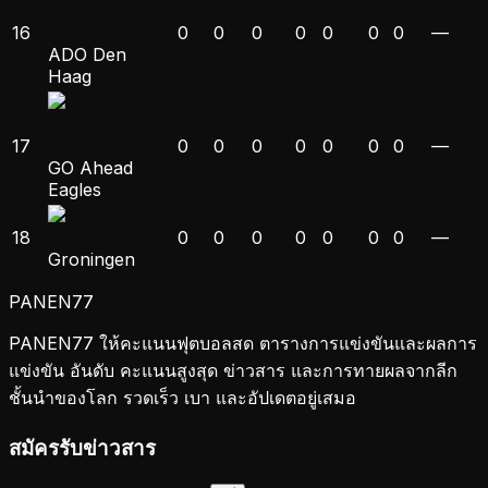
16
0
0
0
0
0
0
0
—
ADO Den
Haag
17
0
0
0
0
0
0
0
—
GO Ahead
Eagles
18
0
0
0
0
0
0
0
—
Groningen
PANEN
77
PANEN77 ให้คะแนนฟุตบอลสด ตารางการแข่งขันและผลการ
แข่งขัน อันดับ คะแนนสูงสุด ข่าวสาร และการทายผลจากลีก
ชั้นนำของโลก รวดเร็ว เบา และอัปเดตอยู่เสมอ
สมัครรับข่าวสาร