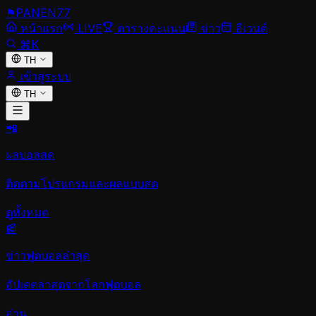
⚑
PANEN
77
หน้าแรก
LIVE
ตารางคะแนน
ข่าว
อีเวนต์
⌘K
TH
เข้าสู่ระบบ
TH
📲
ผลบอลสด
ติดตามโปรแกรมและผลแบบสด
ดูทั้งหมด
📰
ข่าวฟุตบอลล่าสุด
อัปเดตล่าสุดจากโลกฟุตบอล
อ่าน