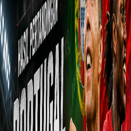
Tin Mới Nhất
preview
PANEN77
19 Juli 2026
Dự đoán Dinamo Vladivostok vs Novosibirsk:
Trận đầu bảng vàng, Ai nhận vốn?
Nhận định dự đoán Dinamo Vladivostok vs Novosibirsk
trận mở màn giải hạng Nhì A - Hạng A Mùa Thu Vàng.
Phân tích hình thức và trực tiếp xác định ai là người
chuẩn bị tốt hơn.
Prediksi
PANEN77
1 Juli 2026
Dự đoán Pháp vs Thụy Điển: Trận đấu quyết liệt
ở vòng 16 đội World Cup
Dự đoán tỉ số Pháp vs Thụy Điển vòng 16 đội World Cup
2026. Les Bleus tỏ ra tự tin, trong khi Thụy Điển quyết