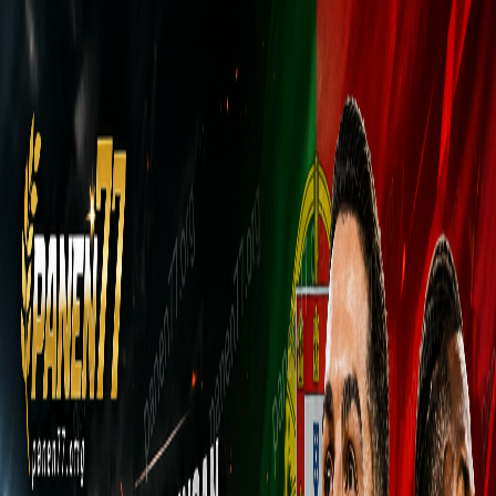
⚑
PANEN
77
TRANG CHỦ
LIVE
BẢNG XẾP HẠNG
TIN TỨC
SỰ KIỆN
⌘K
VI
Đăng nhập
VI
📲
Tỷ Số Trực Tiếp
Theo dõi lịch & kết quả trực tiếp.
Xem tất cả
📰
Tin Bóng Đá Mới
Mới nhất từ thế giới bóng đá.
Đọc