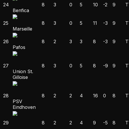
24
8
3
0
5
10
-2
9
T
Benfica
25
8
3
0
5
11
-3
9
T
Marseille
26
8
2
3
3
8
-3
9
T
Pafos
27
8
3
0
5
8
-9
9
T
Union St.
Gilloise
28
8
2
2
4
16
0
8
T
PSV
Eindhoven
29
8
2
2
4
9
-5
8
T