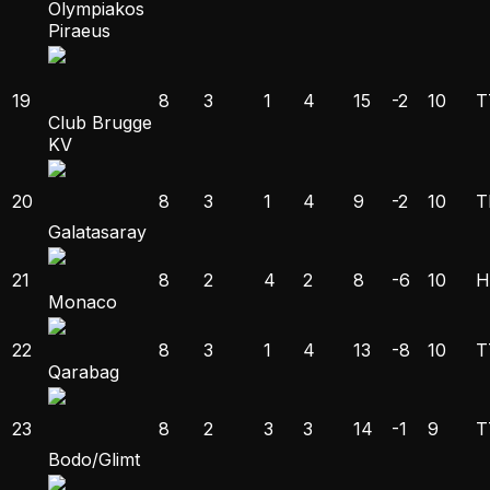
Olympiakos
Piraeus
19
8
3
1
4
15
-2
10
T
Club Brugge
KV
20
8
3
1
4
9
-2
10
T
Galatasaray
21
8
2
4
2
8
-6
10
H
Monaco
22
8
3
1
4
13
-8
10
T
Qarabag
23
8
2
3
3
14
-1
9
T
Bodo/Glimt