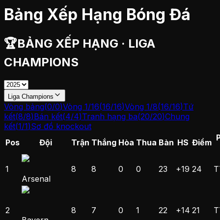
Bảng Xếp Hạng Bóng Đá
🏆
BẢNG XẾP HẠNG
·
LIGA
CHAMPIONS
Liga Champions
Vòng bảng
(
0
/
0
)
Vòng 1/16
(
16
/
16
)
Vòng 1/8
(
16
/
16
)
Tứ
kết
(
8
/
8
)
Bán kết
(
4
/
4
)
Tranh hạng ba
(
20
/
20
)
Chung
kết
(
1
/
1
)
Sơ đồ knockout
Pos
Đội
Trận
Thắng
Hòa
Thua
Bàn
HS
Điểm
1
8
8
0
0
23
+19
24
T
Arsenal
2
8
7
0
1
22
+14
21
T
Bayern