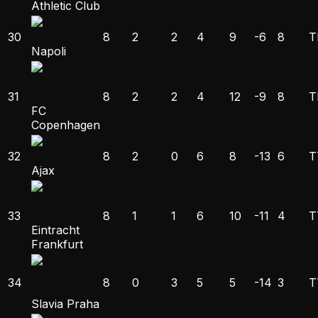
Athletic Club
30
8
2
2
4
9
-6
8
T
Napoli
31
8
2
2
4
12
-9
8
T
FC
Copenhagen
32
8
2
0
6
8
-13
6
T
Ajax
33
8
1
1
6
10
-11
4
T
Eintracht
Frankfurt
34
8
0
3
5
5
-14
3
T
Slavia Praha