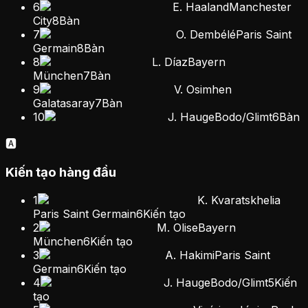
6
E. Haaland
Manchester
City
8
Bàn
7
O. Dembélé
Paris Saint
Germain
8
Bàn
8
L. Díaz
Bayern
München
7
Bàn
9
V. Osimhen
Galatasaray
7
Bàn
10
J. Hauge
Bodo/Glimt
6
Bàn
🅰️
Kiến tạo hàng đầu
1
K. Kvaratskhelia
Paris Saint Germain
6
Kiến tạo
2
M. Olise
Bayern
München
6
Kiến tạo
3
A. Hakimi
Paris Saint
Germain
6
Kiến tạo
4
J. Hauge
Bodo/Glimt
5
Kiến
tạo