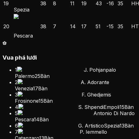
19
38
8
11
19
43
-16
35
H
Spezia
20
38
7
14
17
51
-15
35
H
T
Pescara
⚽
Vua phá lưới
1
J. Pohjanpalo
Palermo
25
Bàn
2
A. Adorante
Venezia
17
Bàn
3
F. Ghedjemis
Frosinone
15
Bàn
4
S. Shpendi
Empoli
15
Bàn
5
Antonio Di Nardo
Pescara
14
Bàn
6
G. Artistico
Spezia
13
Bàn
7
P. Iemmello
Catanzaro
13
Bàn