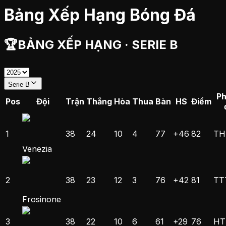
Bảng Xếp Hạng Bóng Đá
🏆
BẢNG XẾP HẠNG
·
SERIE B
Serie B
P
Pos
Đội
Trận
Thắng
Hòa
Thua
Bàn
HS
Điểm
1
38
24
10
4
77
+46
82
T
H
Venezia
2
38
23
12
3
76
+42
81
T
T
Frosinone
3
38
22
10
6
61
+29
76
H
T