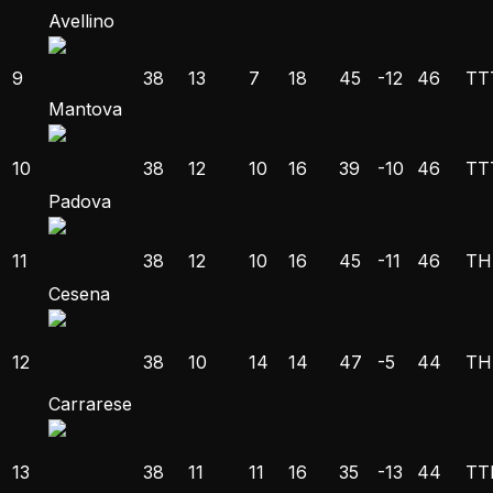
Avellino
9
38
13
7
18
45
-12
46
T
T
Mantova
10
38
12
10
16
39
-10
46
T
T
Padova
11
38
12
10
16
45
-11
46
T
H
Cesena
12
38
10
14
14
47
-5
44
T
H
Carrarese
13
38
11
11
16
35
-13
44
T
T