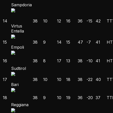
Sampdoria
14
38
10
12
16
36
-15
42
T
T
Virtus
Entella
15
38
9
14
15
47
-7
41
H
T
Empoli
16
38
8
17
13
38
-10
41
H
T
Sudtirol
17
38
10
10
18
38
-22
40
T
T
Bari
18
38
9
10
19
36
-20
37
T
T
Reggiana