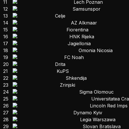
11
Lech Poznan
12
Samsunspor
13
Celje
14
AZ Alkmaar
15
Fiorentina
16
HNK Rijeka
17
Jagiellonia
18
Omonia Nicosia
19
FC Noah
20
Drita
21
KuPS
22
Shkendija
23
Zrinjski
24
Sigma Olomouc
25
Universitatea Cr
26
Lincoln Red Imps
27
Dynamo Kyiv
28
Legia Warszawa
29
Slovan Bratislava