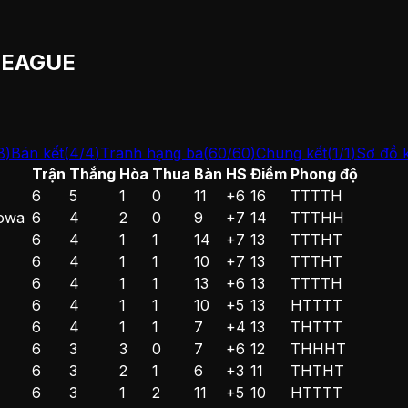
LEAGUE
8
)
Bán kết
(
4
/
4
)
Tranh hạng ba
(
60
/
60
)
Chung kết
(
1
/
1
)
Sơ đồ 
Trận
Thắng
Hòa
Thua
Bàn
HS
Điểm
Phong độ
6
5
1
0
11
+6
16
T
T
T
T
H
owa
6
4
2
0
9
+7
14
T
T
T
H
H
6
4
1
1
14
+7
13
T
T
T
H
T
6
4
1
1
10
+7
13
T
T
T
H
T
6
4
1
1
13
+6
13
T
T
T
T
H
6
4
1
1
10
+5
13
H
T
T
T
T
6
4
1
1
7
+4
13
T
H
T
T
T
6
3
3
0
7
+6
12
T
H
H
H
T
6
3
2
1
6
+3
11
T
H
T
H
T
6
3
1
2
11
+5
10
H
T
T
T
T