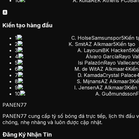
10
A. Koita
AEK Athens FC
5
Bà
🅰️
Kiến tạo hàng đầu
1
C. Holse
Samsunspor
5
Kiến t
2
K. Smit
AZ Alkmaar
5
Kiến tạo
3
A. Layouni
BK Hacken
5
Ki
4
Álvaro García
Rayo Va
5
Isi Palazón
Rayo Vallecan
6
M. de Wit
AZ Alkmaar
4
Kiến
7
D. Kamada
Crystal Palace
8
S. Mijnans
AZ Alkmaar
3
Ki
9
I. Jensen
AZ Alkmaar
3
Kiến 
10
A. Guðmundsson
F
PANEN
77
PANEN77 cung cấp tỷ số bóng đá trực tiếp, lịch thi đấu và
chóng, nhẹ nhàng và luôn được cập nhật.
Đăng Ký Nhận Tin