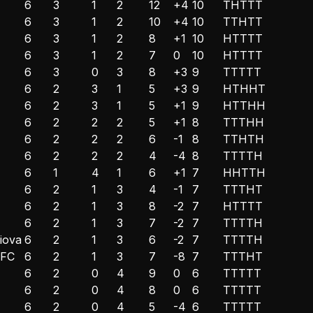
6
3
1
2
12
+4
10
T
H
T
T
T
6
3
1
2
10
+4
10
T
T
H
T
T
6
3
1
2
8
+1
10
H
T
T
T
T
6
3
1
2
7
0
10
H
T
T
T
T
6
3
0
3
8
+3
9
T
T
T
T
T
6
2
3
1
5
+3
9
H
T
H
H
T
6
2
3
1
5
+1
9
H
T
T
H
H
6
2
2
2
5
+1
8
T
T
T
H
H
6
2
2
2
6
-1
8
T
T
H
T
H
6
2
2
2
4
-4
8
T
T
T
T
H
6
1
4
1
6
+1
7
H
H
T
T
H
6
2
1
3
4
-1
7
T
T
T
H
T
6
2
1
3
8
-2
7
H
T
T
T
T
6
2
1
3
7
-2
7
T
T
T
T
H
aiova
6
2
1
3
6
-2
7
T
T
T
T
H
 FC
6
2
1
3
7
-8
7
T
T
T
H
T
6
2
0
4
9
0
6
T
T
T
T
T
6
2
0
4
8
0
6
T
T
T
T
T
6
2
0
4
5
-4
6
T
T
T
T
T