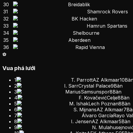
30
Breidablik
31
Shamrock Rovers
32
BK Hacken
33
Hamrun Spartans
34
Shelbourne
35
Aberdeen
36
Rapid Vienna
⚽
Vua phá lưới
1
T. Parrott
AZ Alkmaar
10
Bà
2
I. Sarr
Crystal Palace
9
Bàn
3
Marius
Samsunspor
8
Bàn
4
F. Kovačević
Celje
8
Bàn
5
M. Ishak
Lech Poznan
8
Bàn
6
S. Mijnans
AZ Alkmaar
7
Bà
7
Álvaro García
Rayo Va
8
I. Jensen
AZ Alkmaar
5
Bàn
9
N. Mulahusejnovi