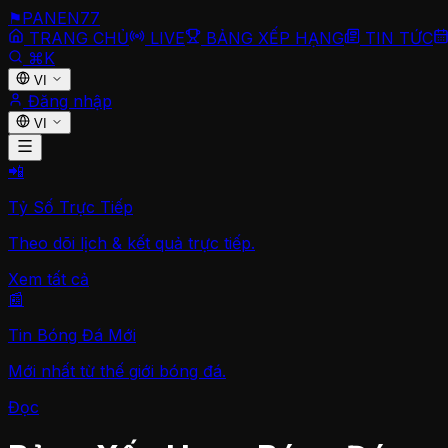
⚑
PANEN
77
TRANG CHỦ
LIVE
BẢNG XẾP HẠNG
TIN TỨC
⌘K
VI
Đăng nhập
VI
📲
Tỷ Số Trực Tiếp
Theo dõi lịch & kết quả trực tiếp.
Xem tất cả
📰
Tin Bóng Đá Mới
Mới nhất từ thế giới bóng đá.
Đọc