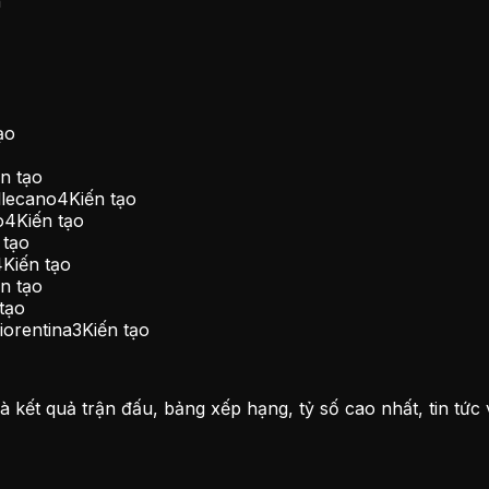
n
ạo
ến tạo
llecano
4
Kiến tạo
o
4
Kiến tạo
 tạo
4
Kiến tạo
ến tạo
tạo
iorentina
3
Kiến tạo
 kết quả trận đấu, bảng xếp hạng, tỷ số cao nhất, tin tức 