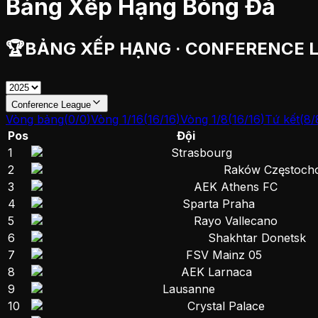
Bảng Xếp Hạng Bóng Đá
🏆
BẢNG XẾP HẠNG
·
CONFERENCE 
Conference League
Vòng bảng
(
0
/
0
)
Vòng 1/16
(
16
/
16
)
Vòng 1/8
(
16
/
16
)
Tứ kết
(
8
/
Pos
Đội
1
Strasbourg
2
Raków Częstoch
3
AEK Athens FC
4
Sparta Praha
5
Rayo Vallecano
6
Shakhtar Donetsk
7
FSV Mainz 05
8
AEK Larnaca
9
Lausanne
10
Crystal Palace