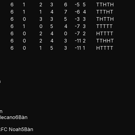
6
1
2
3
6
-5
5
T
T
H
T
H
6
1
1
4
7
-6
4
T
T
T
H
T
6
0
3
3
5
-3
3
T
H
T
T
H
6
1
0
5
4
-7
3
T
T
T
T
T
6
0
2
4
0
-7
2
H
T
T
T
T
6
0
2
4
3
-11
2
T
T
H
H
T
6
0
1
5
3
-11
1
H
T
T
T
T
n
n
llecano
6
Bàn
ć
FC Noah
5
Bàn