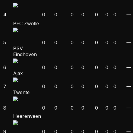
4
0
0
0
0
0
0
0
—
PEC Zwolle
5
0
0
0
0
0
0
0
—
PSV
Eindhoven
6
0
0
0
0
0
0
0
—
Ajax
7
0
0
0
0
0
0
0
—
Twente
8
0
0
0
0
0
0
0
—
Heerenveen
9
0
0
0
0
0
0
0
—