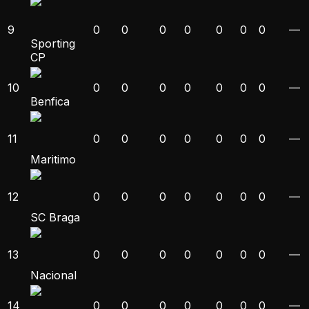
9
0
0
0
0
0
0
0
—
Sporting
CP
10
0
0
0
0
0
0
0
—
Benfica
11
0
0
0
0
0
0
0
—
Maritimo
12
0
0
0
0
0
0
0
—
SC Braga
13
0
0
0
0
0
0
0
—
Nacional
14
0
0
0
0
0
0
0
—