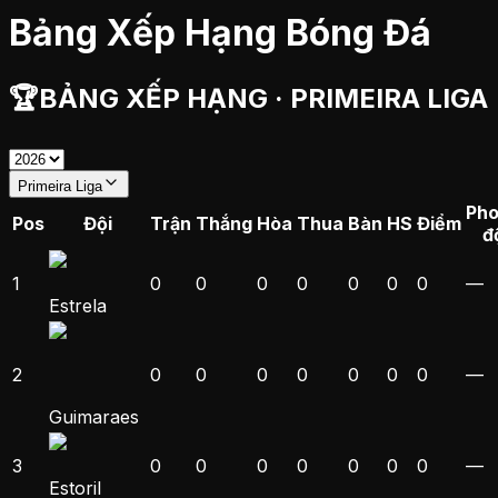
Bảng Xếp Hạng Bóng Đá
🏆
BẢNG XẾP HẠNG
·
PRIMEIRA LIGA
Primeira Liga
Ph
Pos
Đội
Trận
Thắng
Hòa
Thua
Bàn
HS
Điểm
đ
1
0
0
0
0
0
0
0
—
Estrela
2
0
0
0
0
0
0
0
—
Guimaraes
3
0
0
0
0
0
0
0
—
Estoril