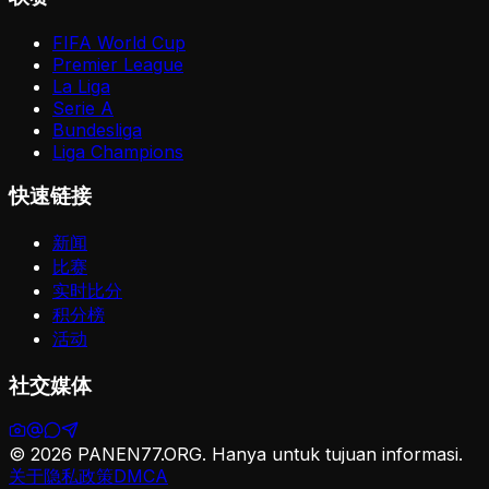
FIFA World Cup
Premier League
La Liga
Serie A
Bundesliga
Liga Champions
快速链接
新闻
比赛
实时比分
积分榜
活动
社交媒体
©
2026
PANEN77.ORG
. Hanya untuk tujuan informasi.
关于
隐私政策
DMCA