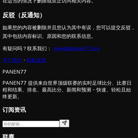
在适当的情况下删除或禁止访问相关内容。
反驳（反通知）
如果您的内容被删除并且您认为其中有误，您可以提交反驳，
其中包括内容标识、原因和您的联系信息。
有疑问吗？联系我们：
news@panen77.org
关于我们
·
隐私政策
PANEN
77
PANEN77 提供来自世界顶级联赛的实时足球比分、比赛日
程和结果、排名、最高比分、新闻和预测 - 快速、轻松且始
终更新。
订阅资讯
联赛