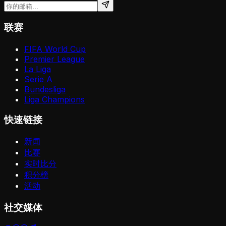
联赛
FIFA World Cup
Premier League
La Liga
Serie A
Bundesliga
Liga Champions
快速链接
新闻
比赛
实时比分
积分榜
活动
社交媒体