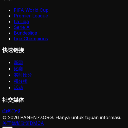
FIFA World Cup
Premier League
La Liga
Serie A
Bundesliga
Liga Champions
快速链接
新闻
比赛
实时比分
积分榜
活动
社交媒体
©
2026
PANEN77.ORG
. Hanya untuk tujuan informasi.
关于
隐私政策
DMCA