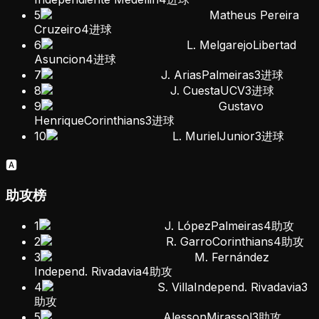
5
Matheus Pereira
Cruzeiro
4
进球
6
L. Melgarejo
Libertad
Asuncion
4
进球
7
J. Arias
Palmeiras
3
进球
8
J. Cuesta
UCV
3
进球
9
Gustavo
Henrique
Corinthians
3
进球
10
L. Muriel
Junior
3
进球
🅰️
助攻榜
1
J. López
Palmeiras
4
助攻
2
R. Garro
Corinthians
4
助攻
3
M. Fernández
Independ. Rivadavia
4
助攻
4
S. Villa
Independ. Rivadavia
3
助攻
5
Alesson
Mirassol
3
助攻