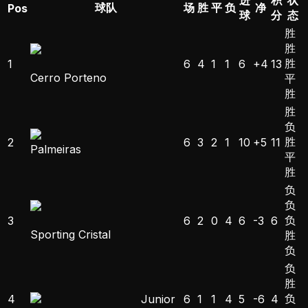
球队
场
胜
平
负
净
Pos
球
分
态
胜
胜
胜
1
6
4
1
1
6
+4
13
Cerro Porteno
平
胜
胜
负
胜
2
6
3
2
1
10
+5
11
Palmeiras
平
胜
负
负
负
3
6
2
0
4
6
-3
6
Sporting Cristal
胜
负
负
胜
负
4
Junior
6
1
1
4
5
-6
4