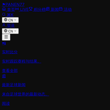
⚑
PANEN
77
首页
LIVE
积分榜
新闻
活动
⌘K
CN
登录
CN
📲
实时比分
实时跟踪赛程与结果。
查看全部
📰
最新足球新闻
来自足球世界的最新动态。
阅读