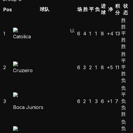
进
积
状
球队
场
胜
平
负
净
Pos
球
分
态
胜
胜
U.
平
1
6
4
1
1
8
+4
13
Catolica
胜
胜
胜
平
平
2
6
3
2
1
8
+5
11
Cruzeiro
胜
负
负
平
负
3
6
2
1
3
6
+1
7
Boca Juniors
负
胜
负
负