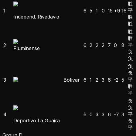
胜
平
1
6
5
1
0
15
+9
16
Independ. Rivadavia
胜
胜
胜
胜
平
2
6
2
2
2
7
0
8
Fluminense
负
负
负
负
平
3
Bolívar
6
1
2
3
6
-2
5
胜
平
负
负
平
4
6
0
3
3
6
-7
3
Deportivo La Guaira
负
平
Group D