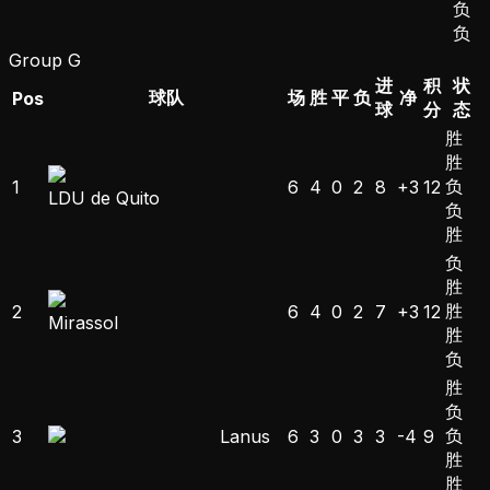
负
负
Group G
进
积
状
球队
场
胜
平
负
净
Pos
球
分
态
胜
胜
负
1
6
4
0
2
8
+3
12
LDU de Quito
负
胜
负
胜
胜
2
6
4
0
2
7
+3
12
Mirassol
胜
负
胜
负
负
3
Lanus
6
3
0
3
3
-4
9
胜
胜