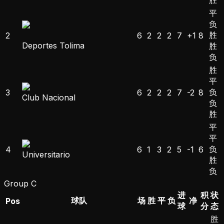
平
负
胜
2
6
2
2
2
7
+1
8
Deportes Tolima
胜
负
胜
平
负
3
6
2
2
2
7
-2
8
Club Nacional
负
胜
平
平
负
4
6
1
3
2
5
-1
6
Universitario
胜
负
Group C
进
积
状
球队
场
胜
平
负
净
Pos
球
分
态
胜