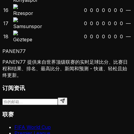
16
0
0
0
0
0
0
0
—
Rizespor
17
0
0
0
0
0
0
0
—
Samsunspor
18
0
0
0
0
0
0
0
—
Göztepe
PANEN
77
PANEN77 提供来自世界顶级联赛的实时足球比分、比赛日
程和结果、排名、最高比分、新闻和预测 - 快速、轻松且始
终更新。
订阅资讯
联赛
FIFA World Cup
Premier League