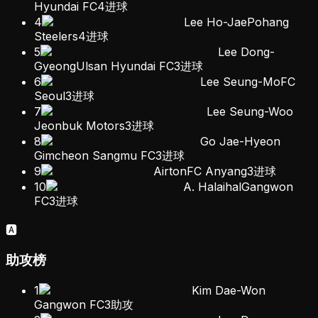
Hyundai FC
4
进球
4
Lee Ho-Jae
Pohang
Steelers
4
进球
5
Lee Dong-
Gyeong
Ulsan Hyundai FC
3
进球
6
Lee Seung-Mo
FC
Seoul
3
进球
7
Lee Seung-Woo
Jeonbuk Motors
3
进球
8
Go Jae-Hyeon
Gimcheon Sangmu FC
3
进球
9
Airton
FC Anyang
3
进球
10
A. Halaihal
Gangwon
FC
3
进球
🅰️
助攻榜
1
Kim Dae-Won
Gangwon FC
3
助攻